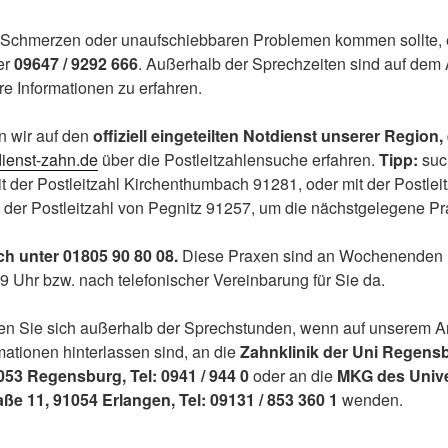
 Schmerzen oder unaufschiebbaren Problemen kommen sollte, 
er
09647 / 9292 666
. Außerhalb der Sprechzeiten sind auf dem
re Informationen zu erfahren.
n wir auf den
offiziell eingeteilten Notdienst unserer Region,
dienst-zahn.de
über die Postleitzahlensuche erfahren.
Tipp:
such
t der Postleitzahl Kirchenthumbach 91281, oder mit der Postleit
der Postleitzahl von Pegnitz 91257, um die nächstgelegene Pra
sch unter 01805 90 80 08.
Diese Praxen sind an Wochenenden 
9 Uhr bzw. nach telefonischer Vereinbarung für Sie da.
n Sie sich außerhalb der Sprechstunden, wenn auf unserem A
mationen hinterlassen sind, an die
Zahnklinik der Uni Regensb
053 Regensburg, Tel: 0941 / 944 0
oder an die
MKG des Unive
ße 11, 91054 Erlangen, Tel: 09131 / 853 360 1
wenden.