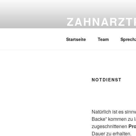
Zum
Inhalt
ZAHNARZT
springen
Dr. Stefan Trummer & angest. Z
Startseite
Team
Sprechz
NOTDIENST
Natürlich ist es sin
Backe” kommen zu la
zugeschnittenen
Pr
Dauer zu erhalten.