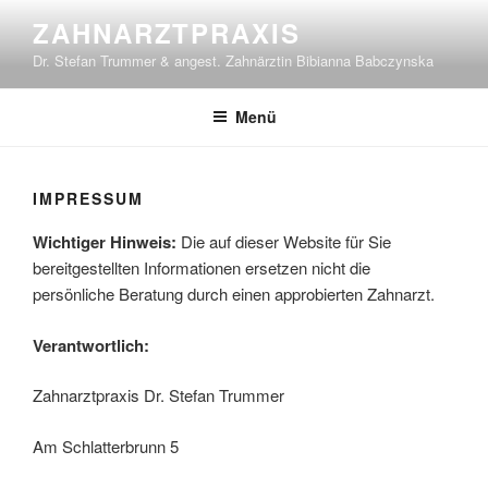
Zum
ZAHNARZTPRAXIS
Inhalt
Dr. Stefan Trummer & angest. Zahnärztin Bibianna Babczynska
springen
Menü
IMPRESSUM
Wichtiger Hinweis:
Die auf dieser Website für Sie
bereitgestellten Informationen ersetzen nicht die
persönliche Beratung durch einen approbierten Zahnarzt.
Verantwortlich:
Zahnarztpraxis Dr. Stefan Trummer
Am Schlatterbrunn 5