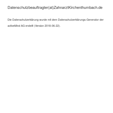
Datenschutzbeauftragter(at)ZahnarztKirchenthumbach.de
Die Datenschutzerklärung wurde mit dem Datenschutzerklärungs-Generator der
activeMind AG erstellt (Version 2018-06-22).
aa
Eschenbach, Auerbach, Michelfeld, Königstein,
Betzenstein, Pegnitz, Grafenwöhr, Pressath, Kemnath,
Schwarzenbach, Parkstein, Gmünd, Weiherhammer,
Neustadt, Creussen, Immenreuth, Weidenberg, Kulmain,
Reinfelder, Steinmüller, Gaebler, Bauer, Ixmann, Regn,
Schattke, Mellinghoff, Implantat, KFO Zahnkorrektur
Aligner, Kieferorthopädie, Krone, Zahnersatz, Füllung,
Schmerz, Zahn, weiß weißer bleichen Bleichen,
Heidenreich, Grellner, Atay Ömer, Usu, Kastl, Senft,
Drechsler, Zankl, Gebel, Reim, Daniel, Spiegelsberger,
Sparrer, Zunker, Anzer, Schäffler, Schaeffler, Kirzinger,