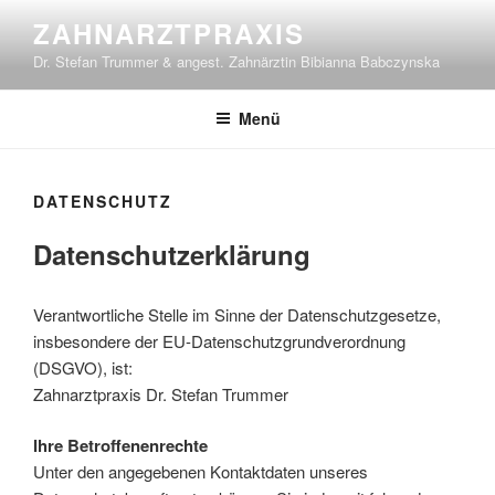
Zum
ZAHNARZTPRAXIS
Inhalt
Dr. Stefan Trummer & angest. Zahnärztin Bibianna Babczynska
springen
Menü
DATENSCHUTZ
Datenschutzerklärung
Verantwortliche Stelle im Sinne der Datenschutzgesetze,
insbesondere der EU-Datenschutzgrundverordnung
(DSGVO), ist:
Zahnarztpraxis Dr. Stefan Trummer
Ihre Betroffenenrechte
Unter den angegebenen Kontaktdaten unseres