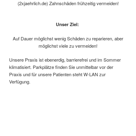
(2xjaehrlich.de) Zahnschäden frühzeitig vermeiden!
Unser Ziel:
Auf Dauer möglichst wenig Schäden zu reparieren, aber
möglichst viele zu vermeiden!
Unsere Praxis ist ebenerdig, barrierefrei und im Sommer
klimatisiert. Parkplätze finden Sie unmittelbar vor der
Praxis und für unsere Patienten steht W-LAN zur
Verfügung.
Wir werden oft von Ihnen zu
Zahn-
Zusatzversicherungen
befragt. Eine gute Übersicht bietet
seit vielen Jahren die
http://www.weizmanntabelle.de