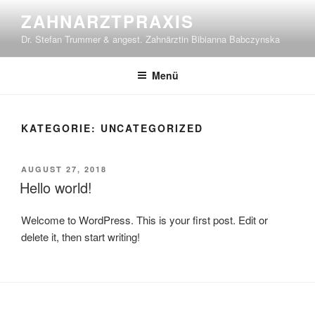
Zum
ZAHNARZTPRAXIS
Inhalt
Dr. Stefan Trummer & angest. Zahnärztin Bibianna Babczynska
springen
Menü
KATEGORIE:
UNCATEGORIZED
VERÖFFENTLICHT
AUGUST 27, 2018
AM
Hello world!
Welcome to WordPress. This is your first post. Edit or
delete it, then start writing!